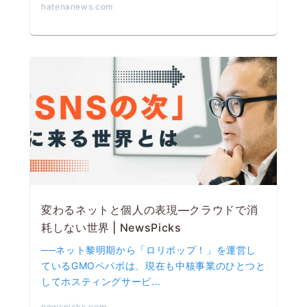
hatenanews.com
変わるネットと個人の表現―クラウドで消
耗しない世界 | NewsPicks
──ネット黎明期から「ロリポップ！」を運営し
ているGMOペパボは、現在も中核事業のひとつと
してホスティングサービ...
newspicks.com