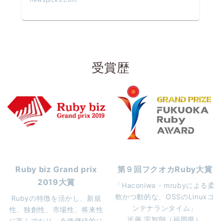
受賞歴
第９回フクオカRuby大賞
Ruby biz Grand prix
2019大賞
「Haconiwa - mrubyによる柔
軟かつ動的な、OSSのLinuxコ
Rubyの特徴を活かし、新規
ンテナランタイム」
性、独創性、市場性、将来性
近藤 宇智朗（福岡県）
に富んでおり、今後継続的に