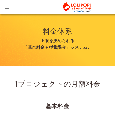
LOLIP
料金体系
上限を決められる
「基本料金＋従量課金」システム。
1プロジェクトの
月額料金
基本料金